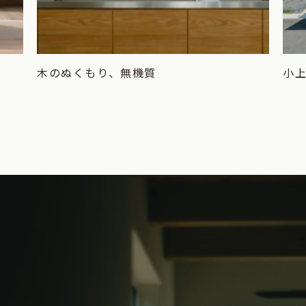
木のぬくもり、無機質
小