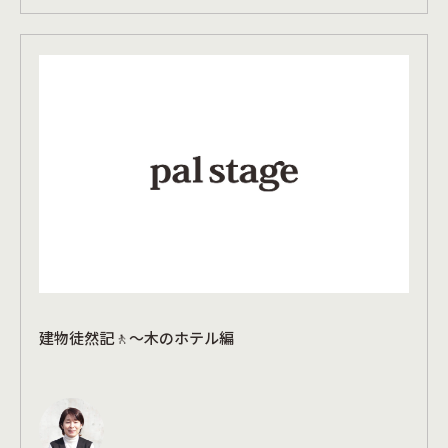
建物徒然記🚶～木のホテル編