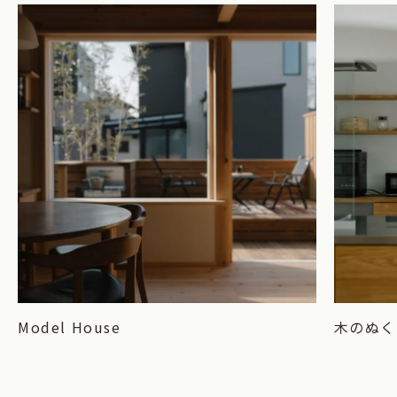
Model House
木のぬく