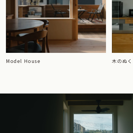
Model House
木のぬく