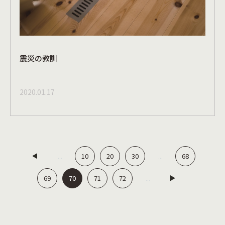
震災の教訓
2020.01.17
10
20
30
68
...
...
69
70
71
72
...