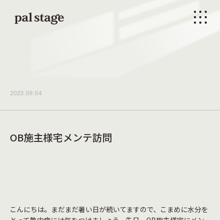
本文までスキップする
メニ
2023.09.04
OB施主様宅メンテ訪問
こんにちは。まだまだ暑い日が続いてますので、こまめに水分を