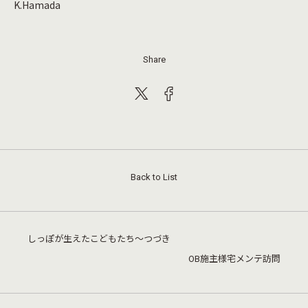
K.Hamada
Share
Back to List
しっぽが生えたこどもたち～つづき
OB施主様宅メンテ訪問