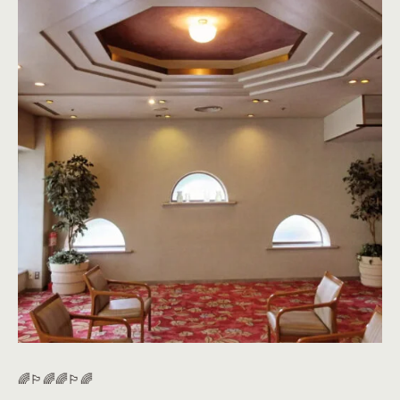
🌈🏳️‍🌈🌈🏳️‍🌈