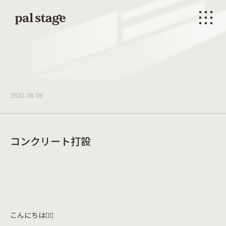
本文までスキップする
メニ
2023.08.08
コンクリート打設
こんにちは👷‍♂️