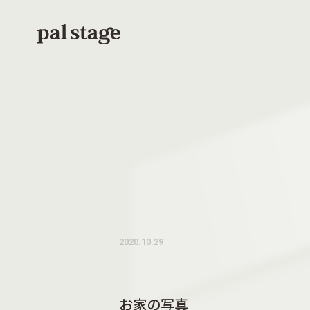
本文までスキップする
2020.10.29
お家の写真