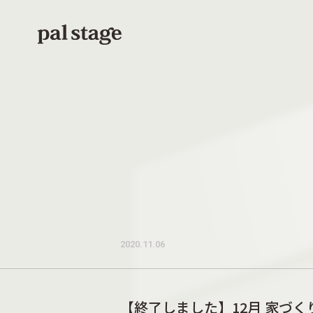
本文までスキップする
2020.11.06
【終了しました】12月 家づ