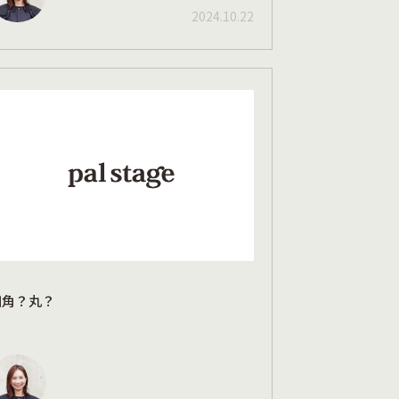
2024.10.22
四角？丸？