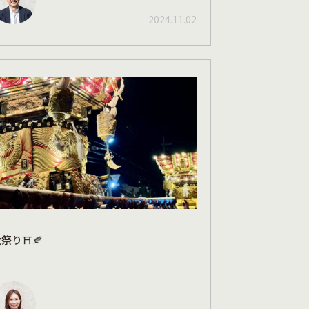
2024.11.02
祭り⛩🍂