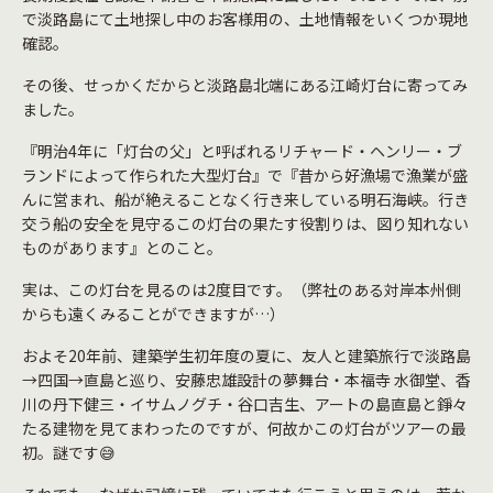
で淡路島にて土地探し中のお客様用の、土地情報をいくつか現地
確認。
その後、せっかくだからと淡路島北端にある江崎灯台に寄ってみ
ました。
『明治4年に「灯台の父」と呼ばれるリチャード・ヘンリー・ブ
ランドによって作られた大型灯台』で『昔から好漁場で漁業が盛
んに営まれ、船が絶えることなく行き来している明石海峡。行き
交う船の安全を見守るこの灯台の果たす役割りは、図り知れない
ものがあります』とのこと。
実は、この灯台を見るのは2度目です。（弊社のある対岸本州側
からも遠くみることができますが…）
およそ20年前、建築学生初年度の夏に、友人と建築旅行で淡路島
→四国→直島と巡り、安藤忠雄設計の夢舞台・本福寺 水御堂、香
川の丹下健三・イサムノグチ・谷口吉生、アートの島直島と錚々
たる建物を見てまわったのですが、何故かこの灯台がツアーの最
初。謎です😅