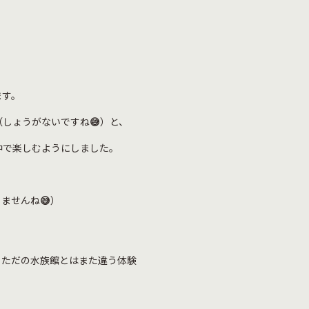
ます。
（しょうがないですね
😅
）と、
中で楽しむようにしました。
りませんね
😅
）
、ただの水族館とはまた違う体験