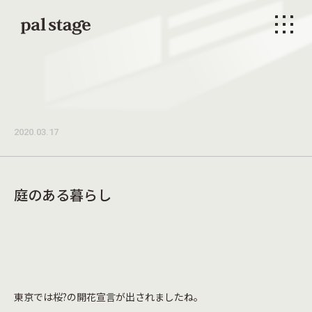
本文までスキップする
メニ
2020.03.17
庭のある暮らし
東京では桜?の開花宣言が出されましたね。